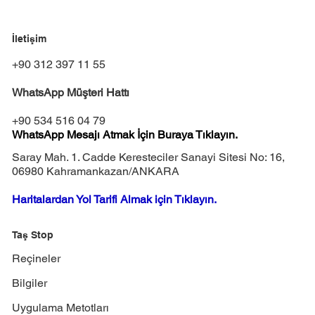
Çiçek Saksısı Seçimi ve Doğru Kullanımı:
Doğal Taşlı Saksılarda Estetik ve Düzen
İletişim
+90 312 397 11 55
WhatsApp Müşteri Hattı
+90 534 516 04 79
WhatsApp Mesajı Atmak İçin Buraya Tıklayın.
Saray Mah. 1. Cadde Keresteciler Sanayi Sitesi No: 16,
06980 Kahramankazan/ANKARA
Haritalardan Yol Tarifi Almak için Tıklayın.
Taş Stop
Reçineler
Bilgiler
Uygulama Metotları