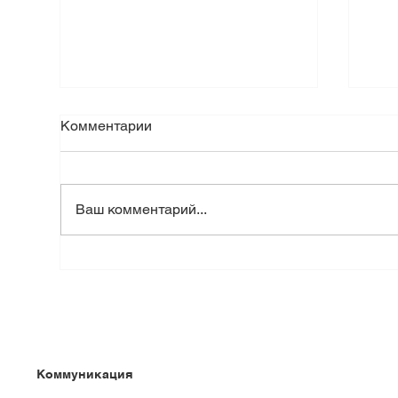
Комментарии
Ваш комментарий...
Выбор и правильное
Поч
использование цветочных
ста
горшков: эстетика и
сад
оформление в горшках из
диз
натурального камня.
Коммуникация