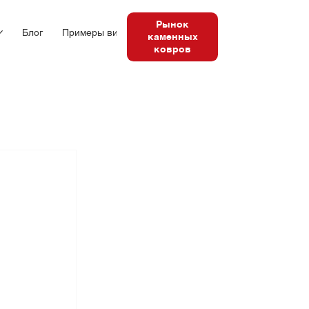
Рынок
Блог
Примеры видео
Коммуникация
Наши точки п
каменных
ковров