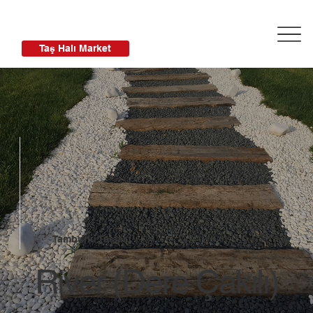
Taş Halı Market
Tamburlu Taşlar
River (Dere Çakılı)