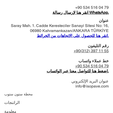
+90 534 516 04 79
انقر هنا لإرسال رسالة WhatsApp.
عنوان
Saray Mah. 1. Cadde Keresteciler Sanayi Sitesi No: 16,
06980 Kahramankazan/ANKARA TÜRKİYE
انقر هنا للحصول على الاتجاهات من الخرائط.
رقم التليفون
+90(312) 397 11 55
خط عملاء واتساب
+90 534 516 04 79
اضغط هنا للتواصل معنا عبر الواتساب.
عنوان البريد الإلكتروني
info@isopave.com
محطة ستون ستوب
الراتنجات
معلومة