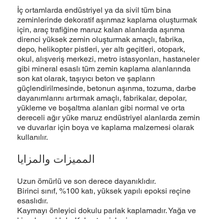
İç ortamlarda endüstriyel ya da sivil tüm bina
zeminlerinde dekoratif aşınmaz kaplama oluşturmak
için, araç traﬁğine maruz kalan alanlarda aşınma
direnci yüksek zemin oluşturmak amaçlı, fabrika,
depo, helikopter pistleri, yer altı geçitleri, otopark,
okul, alışveriş merkezi, metro istasyonları, hastaneler
gibi mineral esaslı tüm zemin kaplama alanlarında
son kat olarak, taşıyıcı beton ve şapların
güçlendirilmesinde, betonun aşınma, tozuma, darbe
dayanımlarını artırmak amaçlı, fabrikalar, depolar,
yükleme ve boşaltma alanları gibi normal ve orta
dereceli ağır yüke maruz endüstriyel alanlarda zemin
ve duvarlar için boya ve kaplama malzemesi olarak
kullanılır.
المميزات والمزايا
Uzun ömürlü ve son derece dayanıklıdır.
Birinci sınıf, %100 katı, yüksek yapılı epoksi reçine
esaslıdır.
Kaymayı önleyici dokulu parlak kaplamadır. Yağa ve