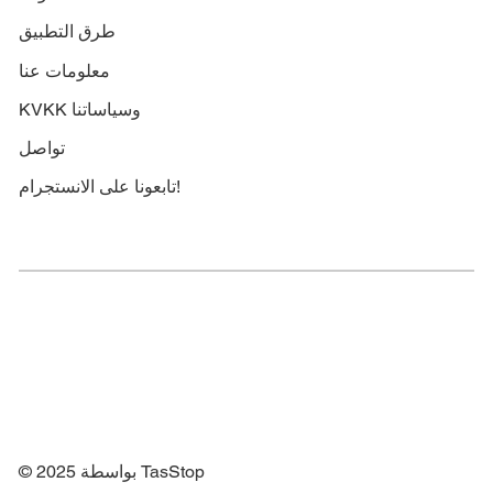
طرق التطبيق
معلومات عنا
KVKK وسياساتنا
تواصل
تابعونا على الانستجرام!
© 2025 بواسطة TasStop