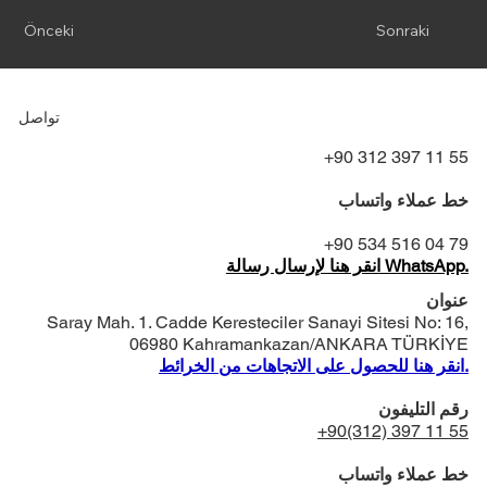
Önceki
Sonraki
تواصل
+90 312 397 11 55
خط عملاء واتساب
+90 534 516 04 79
انقر هنا لإرسال رسالة WhatsApp.
عنوان
Saray Mah. 1. Cadde Keresteciler Sanayi Sitesi No: 16,
06980 Kahramankazan/ANKARA TÜRKİYE
انقر هنا للحصول على الاتجاهات من الخرائط.
رقم التليفون
+90(312) 397 11 55
خط عملاء واتساب