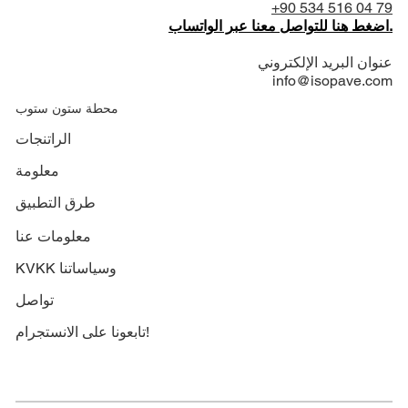
+90 534 516 04 79
اضغط هنا للتواصل معنا عبر الواتساب.
عنوان البريد الإلكتروني
info@isopave.com
محطة ستون ستوب
الراتنجات
معلومة
طرق التطبيق
معلومات عنا
KVKK وسياساتنا
تواصل
تابعونا على الانستجرام!