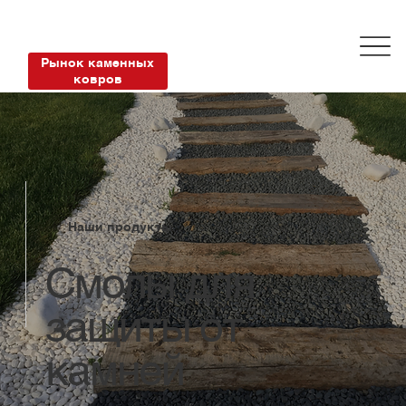
Рынок каменных
ковров
Наши продукты
Смолы для
защиты от
камней