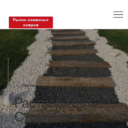
Рынок каменных
ковров
Смолы
Растворитель
Стоун Стоп