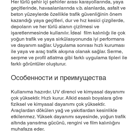
Her türlü şehir içi şehirler arası karayollarında, yaya
geçitlerinde, havaalanlarında v.b. alanlarda, asfalt ve
beton yüzeylerde özellikle trafik güvenliğinin önem
kazandığı yaya geçitleri, dur ve hız kesici çizgilerde,
depoların ve her türlü alanın çizilmesi ve
işaretlenmesinde kullanılır. İdeal film kalınlığı ile çok
yoğun trafik ve yaya sirkülasyonunda iyi performans
ve dayanım sağlar. Uygulama sonrası hızlı kuruması
ile yaya ve araç trafik akışına olanak sağlar. Serme,
serpme ve profil atlatma gibi farklı uygulama tipleri ile
farklı görüntüler oluşturur.
Особенности и преимущества
Kullanıma hazırdır. UV direnci ve kimyasal dayanımı
çok yüksektir. Hızlı kurur. Alkid esaslı boyalara göre
fiziksel ve kimyasal dayanımı çok yüksektir.
Araçlardan dökülen yağ ve yakıtlardan kesinlikle
etkilenmez. Yüksek dayanımı sayesinde, yoğun trafik
altında yansıtma gücünü, rengini ve film kalınlığını
muhafaza eder.