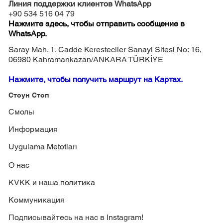
Линия поддержки клиентов WhatsApp
+90 534 516 04 79
Нажмите здесь, чтобы отправить сообщение в
WhatsApp.
Saray Mah. 1. Cadde Keresteciler Sanayi Sitesi No: 16,
06980 Kahramankazan/ANKARA TÜRKİYE
Нажмите, чтобы получить маршрут на Картах.
Стоун Стоп
Смолы
Информация
Uygulama Metotları
О нас
KVKK и наша политика
Коммуникация
Подписывайтесь на нас в Instagram!